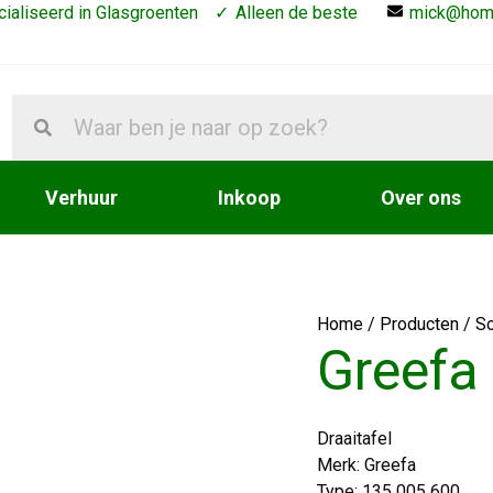
ialiseerd in Glasgroenten
Alleen de beste
mick@hom
Verhuur
Inkoop
Over ons
Home
/
Producten
/
So
Greefa 
Draaitafel
Merk: Greefa
Type: 135 005 600