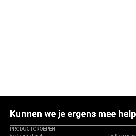
Kunnen we je ergens mee hel
PRODUCTGROEPEN
PRODUCT G
Sorteertechniek
Teelt en gew