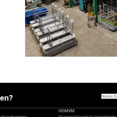
pen?
Nieuw b
ROEPEN
HOMVM
asbescherming
Gespecialiseerd in wereldwijde