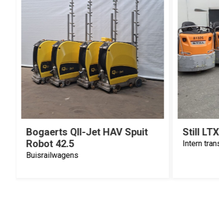
Still LTX70 48V Elektrotrekker
Berg Be
buisrai
Intern transport
hydraul
Buisrailw