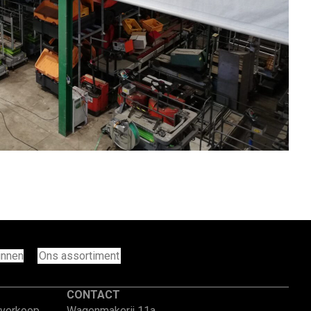
innen
Ons assortiment
CONTACT
 verkoop,
Wagenmakerij 11a