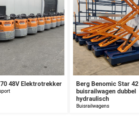
nomic Star 42 Elektro
Vito Sealer komkom
lwagen dubbel
Sorteertechniek
isch
agens