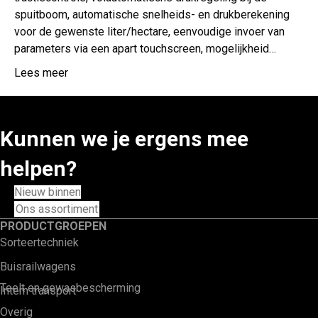
spuitboom, automatische snelheids- en drukberekening
voor de gewenste liter/hectare, eenvoudige invoer van
parameters via een apart touchscreen, mogelijkheid…
Lees meer
Kunnen we je ergens mee
helpen?
Nieuw binnen
Ons assortiment
PRODUCTGROEPEN
Sorteertechniek
Buisrailwagens
Teelt en gewasbescherming
Intern transport
Overig
PRODUCT GROEPEN